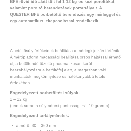
BFE rövid idő alatt tölt fel 1-12 kg-os kézi poroltókat,
valamint poroltó berendezések portartályait. A
QUESTER-BFE porbetöltő berendezés egy mérleggel és
egy automatikus lekapcsolással rendelkezik.
A betöltősúly értékeinek beállítása a mérlegkijelzőn történik.
A mérőplatform magassági beállítása orsós hajtással érhető
el, a betöltendő tűzoltó pneumatikusan kerül
beszabályozásra a betöltőfej alatt, a magasban való
munkálatok megkönnyítése és hatékonyabbá tétele
érdekében.
Engedélyezett porbetöltési súlyok:
1 – 12 kg
(ennek során a súlymérési pontosság: +/– 10 gramm)
Engedélyezett tartályméretek:
átmérő: 80 – 360 mm