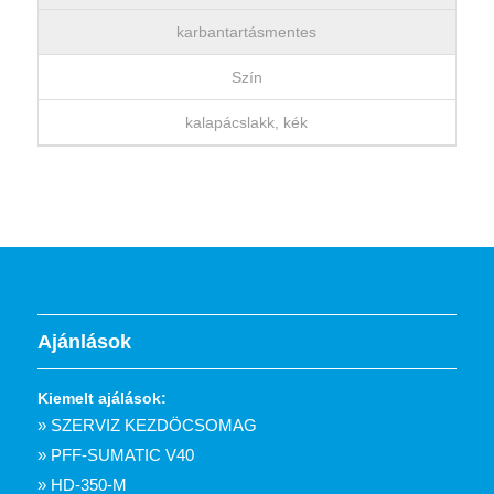
karbantartásmentes
Szín
kalapácslakk, kék
Ajánlások
Kiemelt ajálások:
» SZERVIZ KEZDÖCSOMAG
» PFF-SUMATIC V40
» HD-350-M