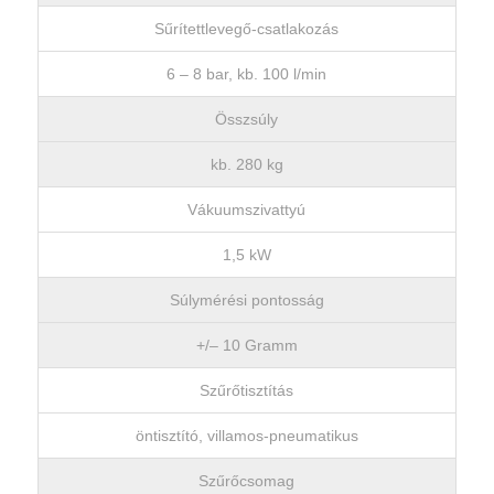
Sűrítettlevegő-csatlakozás
6 – 8 bar, kb. 100 l/min
Összsúly
kb. 280 kg
Vákuumszivattyú
1,5 kW
Súlymérési pontosság
+/– 10 Gramm
Szűrőtisztítás
öntisztító, villamos-pneumatikus
Szűrőcsomag