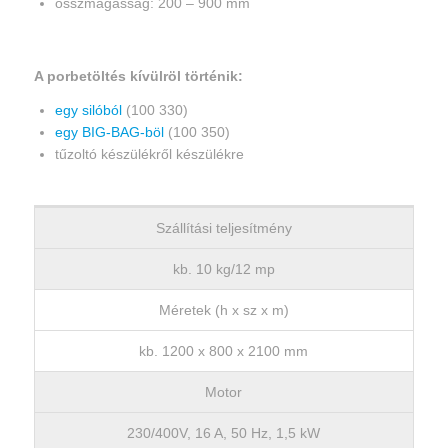
összmagasság: 200 – 900 mm
A porbetöltés kívülröl történik:
egy silóból
(100 330)
egy BIG-BAG-böl
(100 350)
tűzoltó készülékről készülékre
Szállítási teljesítmény
kb. 10 kg/12 mp
Méretek (h x sz x m)
kb. 1200 x 800 x 2100 mm
Motor
230/400V, 16 A, 50 Hz, 1,5 kW