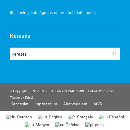
Itt jelenlegi katalógusok és brosúrák letölthetők ...
Keresés
© Copyright · FRITZ EMDE INTERNATIONAL GMBH -
Enfold WordPress
Theme by Kriesi
Kapcsolat
Impresszum
Adatvédelem
AGB
Deutsch
English
Français
Español
Magyar
Čeština
polski