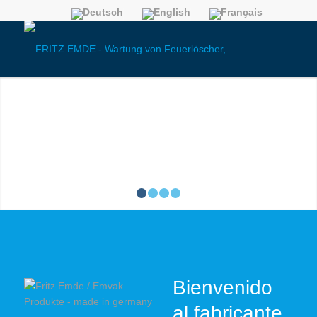
1
2
3
4
Bienvenido
al fabricante