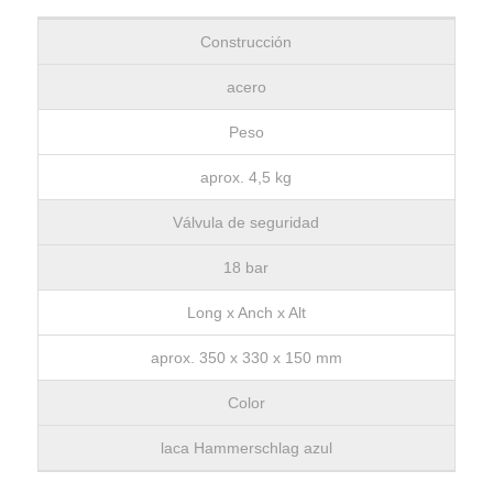
Construcción
acero
Peso
aprox. 4,5 kg
Válvula de seguridad
18 bar
Long x Anch x Alt
aprox. 350 x 330 x 150 mm
Color
laca Hammerschlag azul