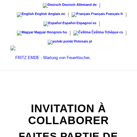
Deutsch
Allemand
de
English
Anglais
en
Français
Français
fr
Español
Espagnol
es
Magyar
Hongrois
hu
Čeština
Tchèque
cs
polski
Polonais
pl
INVITATION À
COLLABORER
FAITES PARTIE DE