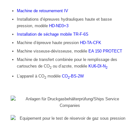
Machine de retournement IV
Installations d‘épreuves hydrauliques haute et basse
pression, modèle
HD-ND3+3
Installation de séchage mobile
TR-F-6S
Machine d’épreuve haute pression
HD-TA-CFK
Machine visseuse-dévisseuse, modèle
EA 150 PROTECT
Machine de transfert combinée pour le remplissage des
cartouches de CO
ou d’azote, modèle
KU6-DI-N
2
2
L’appareil à CO
modèle
CO
-BS-2W
2
2
Equipement pour le test de réservoir de gaz
sous pression
Equipement pour le test de réservoir de gaz
sous pression