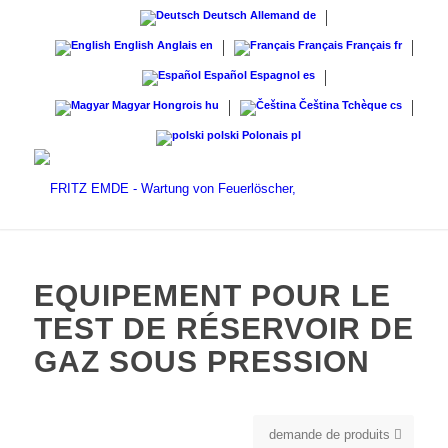
Deutsch
Allemand
de
English
Anglais
en
Français
Français
fr
Español
Espagnol
es
Magyar
Hongrois
hu
Čeština
Tchèque
cs
polski
Polonais
pl
EQUIPEMENT POUR LE
TEST DE RÉSERVOIR DE
GAZ SOUS PRESSION
demande de produits