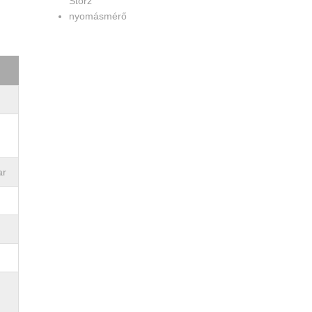
Storz
nyomásmérő
ar