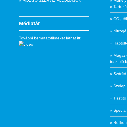
» MOZGÓ SZERVÍZ ÁLLOMÁSOK
» Műhely
» Tartoz
» CO
-tö
2
Médiatár
» Nitrogé
További bemutatófilmeket láthat itt:
» Habtöl
» Magas-
tesztelő
» Szárít
» Szelep 
» Tisztít
» Speciál
» Rollkon