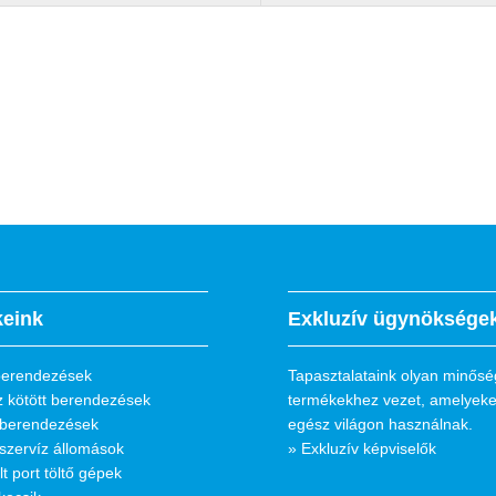
eink
Exkluzív ügynöksége
 berendezések
Tapasztalataink olyan minősé
z kötött berendezések
termékekhez vezet, amelyeke
berendezések
egész világon használnak.
szervíz állomások
» Exkluzív képviselők
t port töltő gépek