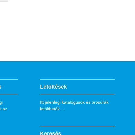
k
Letöltések
gi
Itt jelenlegi katalógusok és brosúrák
t az
letölthetők ...
Keresés