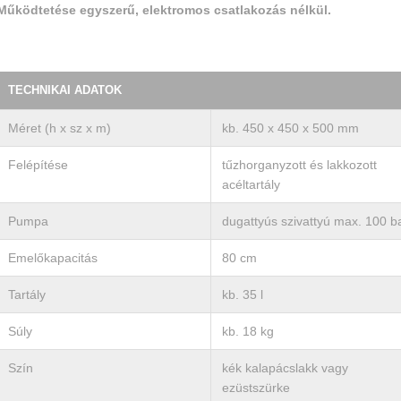
Működtetése egyszerű, elektromos csatlakozás nélkül.
TECHNIKAI ADATOK
Méret (h x sz x m)
kb. 450 x 450 x 500 mm
Felépítése
tűzhorganyzott és lakkozott
acéltartály
Pumpa
dugattyús szivattyú max. 100 b
Emelőkapacitás
80 cm
Tartály
kb. 35 l
Súly
kb. 18 kg
Szín
kék kalapácslakk vagy
ezüstszürke