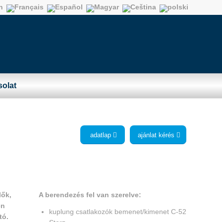
olat
adatlap
ajánlat kérés
A berendezés fel van szerelve:
lők,
en
kuplung csatlakozók bemenet/kimenet C-52
tó.