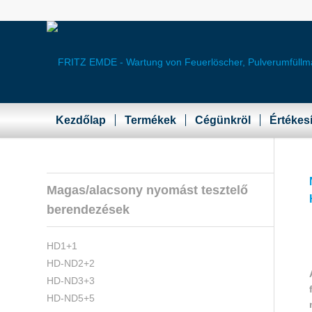
Kezdőlap
Termékek
Cégünkröl
Értékes
Magas/alacsony nyomást tesztelő
berendezések
HD1+1
HD-ND2+2
HD-ND3+3
HD-ND5+5