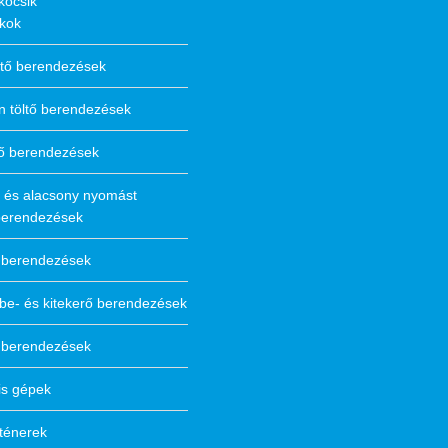
kocsik
ékok
ltő berendezések
n töltő berendezések
tő berendezések
 és alacsony nyomást
 berendezések
ó berendezések
be- és kitekerő berendezések
ó berendezések
is gépek
ténerek