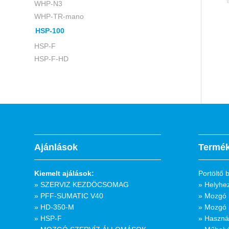
WHP-N3
WHP-TR-mano
HSP-100
HSP-F
HSP-F-HD
Ajánlások
Termék
Kiemelt ajálások:
Portöltő
» SZERVIZ KEZDÖCSOMAG
» Helyhe
» PFF-SUMATIC V40
» Mozgó 
» HD-350-M
» Mozgó 
» HSP-F
» Használ