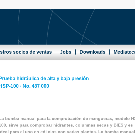
stros socios de ventas
Jobs
Downloads
Mediatec
Prueba hidráulica de alta y baja presión
HSP-100 · No. 487 000
La bomba manual para la comprobación de mangueras, modelo H
100, sirve para comprobar hidrantes, columnas secas y BIES y es
ideal para el uso en edi cios con varias plantas. La bomba manual