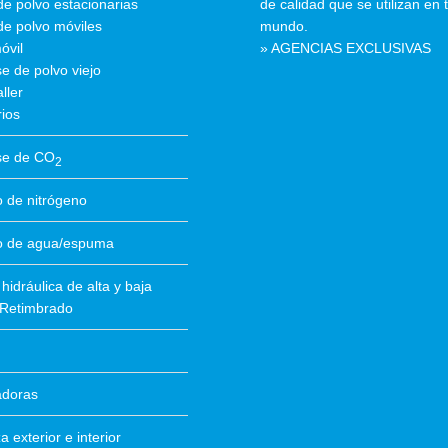
de polvo estacionarias
de calidad que se utilizan en 
de polvo móviles
mundo.
óvil
» AGENCIAS EXCLUSIVAS
e de polvo viejo
ller
ios
se de CO
2
 de nitrógeno
o de agua/espuma
hidráulica de alta y baja
 Retimbrado
ladoras
 exterior e interior