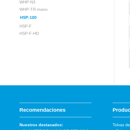
WHP-N3
WHP-TR-mano
HSP-100
HSP-F
HSP-F-HD
Recomendaciones
Produc
Nuestros destacados:
Tolvas de