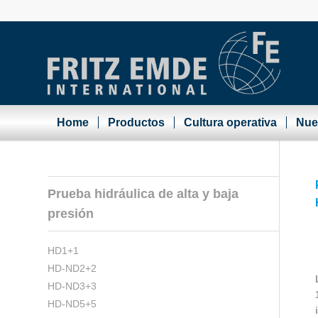
Home
Productos
Cultura operativa
Nue
Prueba hidráulica de alta y baja
presión
HD1+1
HD-ND2+2
HD-ND3+3
HD-ND5+5