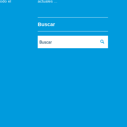
todo el
actuales ...
Buscar