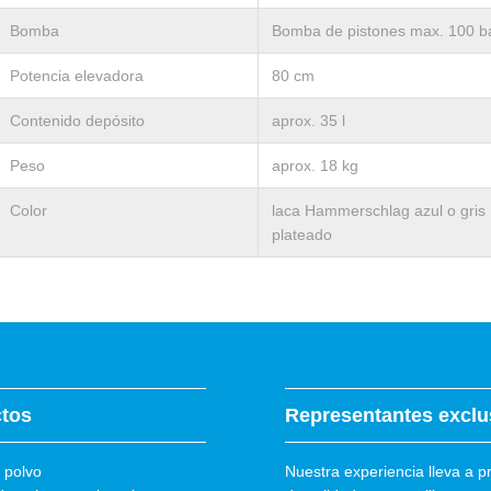
Bomba
Bomba de pistones max. 100 b
Potencia elevadora
80 cm
Contenido depósito
aprox. 35 l
Peso
aprox. 18 kg
Color
laca Hammerschlag azul o gris
plateado
tos
Representantes exclu
 polvo
Nuestra experiencia lleva a p