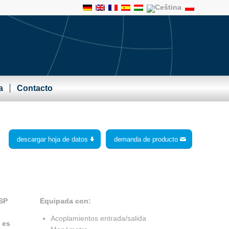
a
Contacto
descargar hoja de datos
demanda de producto
Equipada con:
SP
Acoplamientos entrada/salida
 es