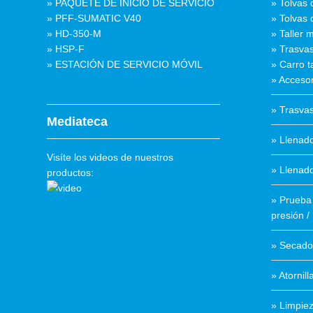
» PAQUETE DE INICIO DE SERVICIO
» Tolvas 
» PFF-SUMATIC V40
» Tolvas 
» HD-350-M
» Taller m
» HSP-F
» Trasvas
» ESTACIÓN DE SERVICIO MÓVIL
» Carro ta
» Accesor
» Trasva
Mediateca
» Llenado
Visíte los videos de nuestros
» Llenad
productos:
» Prueba 
presión /
» Secado
» Atornil
» Limpieza