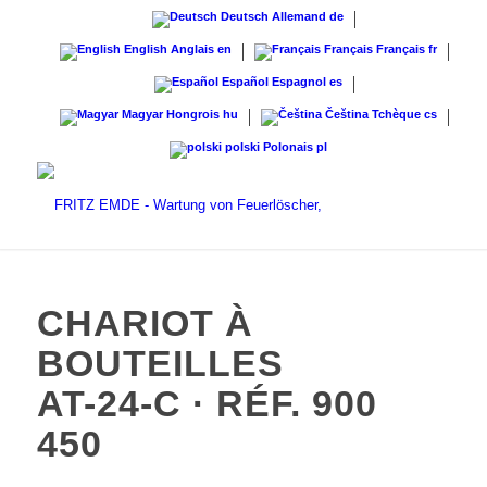
Deutsch
Allemand
de
English
Anglais
en
Français
Français
fr
Español
Espagnol
es
Magyar
Hongrois
hu
Čeština
Tchèque
cs
polski
Polonais
pl
CHARIOT À
BOUTEILLES
AT-24-C · RÉF. 900
450