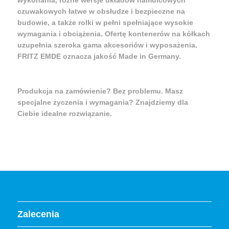
wykonania, różne wersje układów hamulcowych
czuwakowych łatwe w obsłudze i bezpieczne na
budowie, a także rolki w pełni spełniające wysokie
wymagania i obciążenia. Ofertę kontenerów na kółkach
uzupełnia szeroka gama akcesoriów i wyposażenia.
FRITZ EMDE oznacza jakość Made in Germany.
Produkcja na zamówienie? Bez problemu. Masz
specjalne życzenia i wymagania? Znajdziemy dla
Ciebie idealne rozwiązanie.
Zalecenia