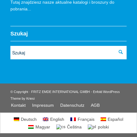
Tutaj znajdziesz nasze aktualne katalogi i broszury do
pobrania...
Szukaj
© Copyright · FRITZ EMDE INTERNATIONAL GMBH -
Enfold WordPress
Theme by Kriesi
Kontakt
Impressum
Datenschutz
AGB
Deutsch
English
Français
Español
Magyar
Čeština
polski