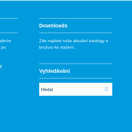
Downloads
litním
Zde najdete naše aktuální katalogy a
í po
brožury ke stažení...
E
Vyhledávání