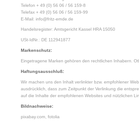
Telefon + 49 (0) 56 06 / 56 159-8
Telefax + 49 (0) 56 06 / 56 159-99
E-Mail: info@fritz-emde.de
Handelsregister: Amtsgericht Kassel HRA 15050
USt-IdNr.: DE 112941877
Markenschutz:
Eingetragene Marken gehören den rechtlichen Inhabern. Oth
Haftungsausschluß:
Wir machen uns den Inhalt verlinkter bzw. empfohlener Webs
ausdrücklich, dass zum Zeitpunkt der Verlinkung die entsprec
auf die Inhalte der empfohlenen Websites und nützlichen Li
Bildnachweise:
pixabay.com, fotolia