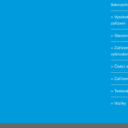
tlakových
» Vysokot
zařízení
» Stacion
» Zařízen
vyšroubov
» Čisticí
» Zařízen
» Testová
» Vozíky