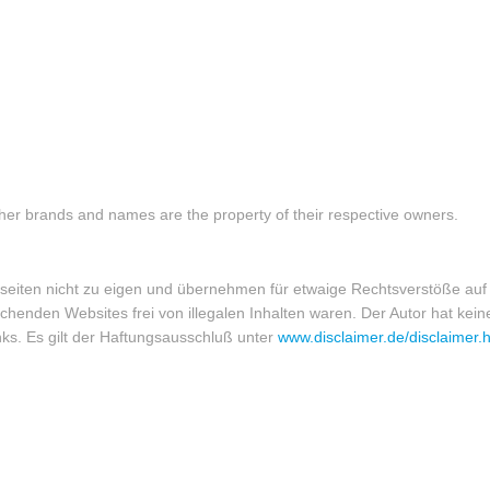
er brands and names are the property of their respective owners.
eiten nicht zu eigen und übernehmen für etwaige Rechtsverstöße auf d
henden Websites frei von illegalen Inhalten waren. Der Autor hat keine
nks. Es gilt der Haftungsausschluß unter
www.disclaimer.de/disclaimer.