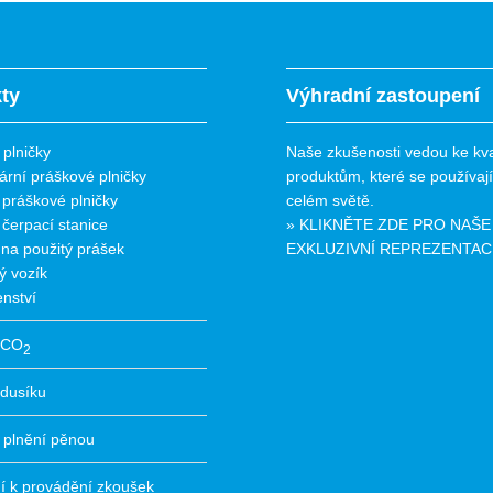
ty
Výhradní zastoupení
plničky
Naše zkušenosti vedou ke kva
ární práškové plničky
produktům, které se používaj
 práškové plničky
celém světě.
 čerpací stanice
» KLIKNĚTE ZDE PRO NAŠE
 na použitý prášek
EXKLUZIVNÍ REPREZENTAC
ý vozík
enství
y CO
2
 dusíku
 plnění pěnou
í k provádění zkoušek