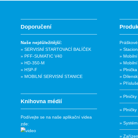
Doporučení
Produk
Naše nejdůležitější:
Práškové 
» SERVISNÍ STARTOVACÍ BALÍČEK
» Stacion
» PFF-SUMATIC V40
» Mobilní
» HD-350-M
» Mobilní
» HSP-F
» Plnička
» MOBILNÍ SERVISNÍ STANICE
» Dílensk
» Přísluš
» Plničk
Knihovna médií
» Plničky
Podívejte se na naše aplikační videa
» Systém
zde:
» Zařízen