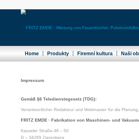
Home
Produkty
Firemní kultura
Naši ob
Impressum
Gemäß §6 Teledienstegesetz (TDG):
Verantwortlicher Redakteur und Webmaster für die Planung, 
FRITZ EMDE · Fabrikation von Maschinen- und Vakuum
Kasseler Straße 48 – 50
D – 34289 Zierenberg