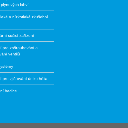
 plynových lahví
laké a nízkotlaké zkušební
ární sušicí zařízení
í pro zašroubování a
ání ventilů
 systémy
í pro zjišťování úniku hélia
ní hadice