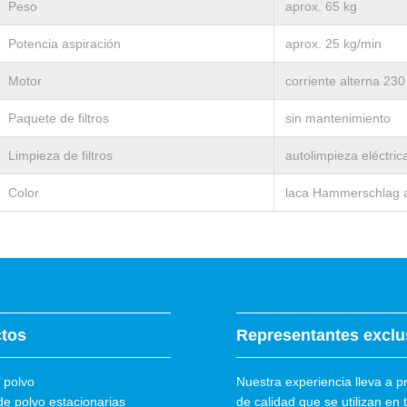
Peso
aprox. 65 kg
Potencia aspiración
aprox. 25 kg/min
Motor
corriente alterna 230
Paquete de filtros
sin mantenimiento
Limpieza de filtros
autolimpieza eléctric
Color
laca Hammerschlag 
tos
Representantes exclu
 polvo
Nuestra experiencia lleva a p
de polvo estacionarias
de calidad que se utilizan en 