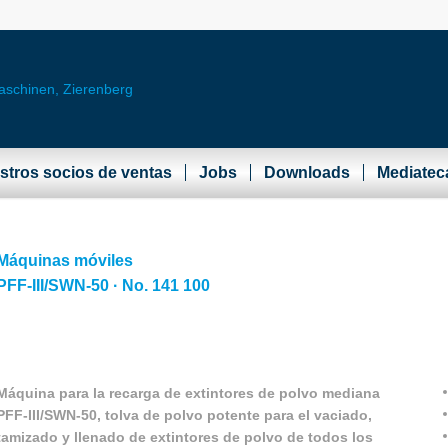
stros socios de ventas
Jobs
Downloads
Mediatec
Máquinas móviles
PFF-III/SWN-50 · No. 141 100
Máquina para la recarga de extintores de polvo mediana
PFF-III/SWN-50, tolva de polvo potente para el vaciado,
tamizado y llenado de extintores de polvo de todos los