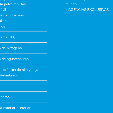
de polvo móviles
mundo.
óvil
» AGENCIAS EXCLUSIVAS
e de polvo viejo
ller
ios
se de CO
2
 de nitrógeno
o de agua/espuma
hidráulica de alta y baja
 Retimbrado
ladoras
 exterior e interior