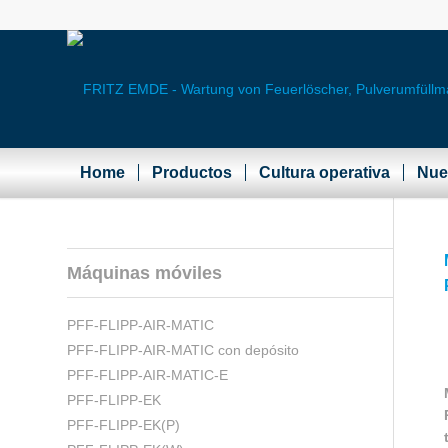
Home
Productos
Cultura operativa
Nue
Máquinas móviles
PFF-FLIPP-AIR-MATIC
PFF-FLIPP-AIR-MATIC con depósito
PFF-FLIPP-AIR-MATIC-E
PFF-FLIPP-EK
PFF-FLIPP-EK(P)