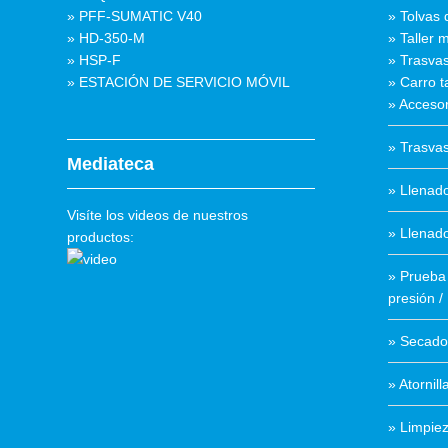
» PFF-SUMATIC V40
» Tolvas 
» HD-350-M
» Taller m
» HSP-F
» Trasvas
» ESTACIÓN DE SERVICIO MÓVIL
» Carro ta
» Accesor
» Trasva
Mediateca
» Llenado
Visíte los videos de nuestros
» Llenad
productos:
» Prueba 
presión /
» Secado
» Atornil
» Limpieza