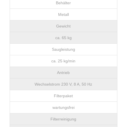
Behälter
Metall
Gewicht
ca. 65 kg
Saugleistung
ca. 25 kg/min
Antrieb
Wechselstrom 230 V, 8 A, 50 Hz
Filterpaket
wartungsfrei
Filterreinigung