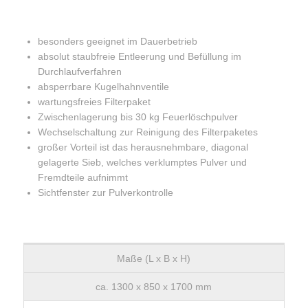
besonders geeignet im Dauerbetrieb
absolut staubfreie Entleerung und Befüllung im
Durchlaufverfahren
absperrbare Kugelhahnventile
wartungsfreies Filterpaket
Zwischenlagerung bis 30 kg Feuerlöschpulver
Wechselschaltung zur Reinigung des Filterpaketes
großer Vorteil ist das herausnehmbare, diagonal
gelagerte Sieb, welches verklumptes Pulver und
Fremdteile aufnimmt
Sichtfenster zur Pulverkontrolle
Maße (L x B x H)
ca. 1300 x 850 x 1700 mm