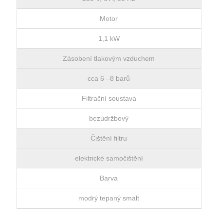
Motor
1,1 kW
Zásobení tlakovým vzduchem
cca 6 –8 barů
Filtrační soustava
bezúdržbový
Čištění filtru
elektrické samočištění
Barva
modrý tepaný smalt