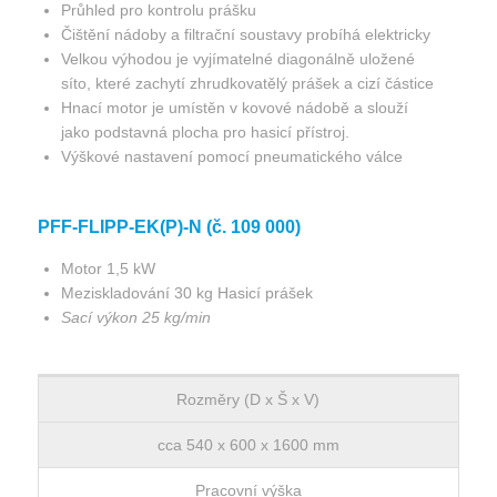
Průhled pro kontrolu prášku
Čištění nádoby a filtrační soustavy probíhá elektricky
Velkou výhodou je vyjímatelné diagonálně uložené
síto, které zachytí zhrudkovatělý prášek a cizí částice
Hnací motor je umístěn v kovové nádobě a slouží
jako podstavná plocha pro hasicí přístroj.
Výškové nastavení pomocí pneumatického válce
PFF-FLIPP-EK(P)-N (č. 109 000)
Motor 1,5 kW
Meziskladování 30 kg Hasicí prášek
Sací výkon 25 kg/min
Rozměry (D x Š x V)
cca 540 x 600 x 1600 mm
Pracovní výška