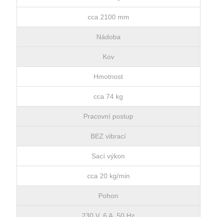
cca 2100 mm
Nádoba
Kov
Hmotnost
cca 74 kg
Pracovní postup
BEZ vibrací
Sací výkon
cca 20 kg/min
Pohon
230 V, 6 A, 50 Hz