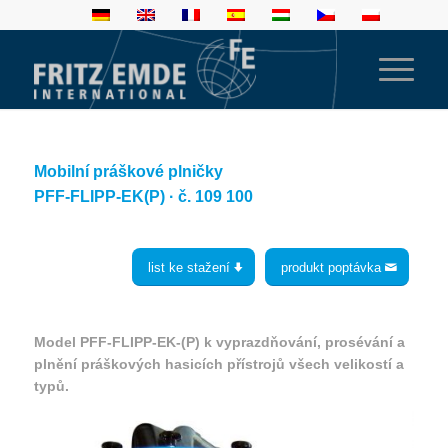
Mobilní práškové plničky
PFF-FLIPP-EK(P) · č. 109 100
list ke stažení
produkt poptávka
Model PFF-FLIPP-EK-(P) k vyprazdňování, prosévání a
plnění práškových hasicích přístrojů všech velikostí a
typů.