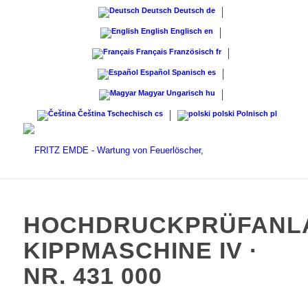
Deutsch
Deutsch
de
English
Englisch
en
Français
Französisch
fr
Español
Spanisch
es
Magyar
Ungarisch
hu
Čeština
Tschechisch
cs
polski
Polnisch
pl
HOCHDRUCKPRÜFANL
KIPPMASCHINE IV ·
NR. 431 000