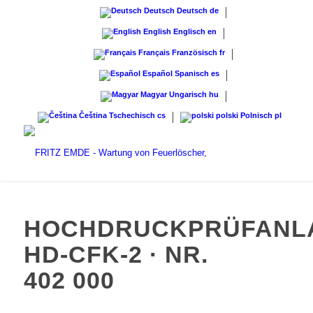
Deutsch
Deutsch
de
English
Englisch
en
Français
Französisch
fr
Español
Spanisch
es
Magyar
Ungarisch
hu
Čeština
Tschechisch
cs
polski
Polnisch
pl
HOCHDRUCKPRÜFANL
HD-CFK-2 · NR.
402 000